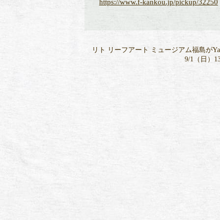
https://www.f-kankou.jp/pickup/32250
リト リーフアート ミュージアム福島がY
9/1（日