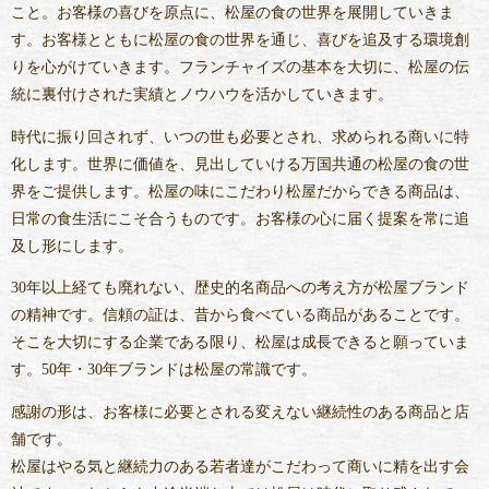
こと。お客様の喜びを原点に、松屋の食の世界を展開していきま
す。お客様とともに松屋の食の世界を通じ、喜びを追及する環境創
りを心がけていきます。フランチャイズの基本を大切に、松屋の伝
統に裏付けされた実績とノウハウを活かしていきます。
時代に振り回されず、いつの世も必要とされ、求められる商いに特
化します。世界に価値を、見出していける万国共通の松屋の食の世
界をご提供します。松屋の味にこだわり松屋だからできる商品は、
日常の食生活にこそ合うものです。お客様の心に届く提案を常に追
及し形にします。
30年以上経ても廃れない、歴史的名商品への考え方が松屋ブランド
の精神です。信頼の証は、昔から食べている商品があることです。
そこを大切にする企業である限り、松屋は成長できると願っていま
す。50年・30年ブランドは松屋の常識です。
感謝の形は、お客様に必要とされる変えない継続性のある商品と店
舗です。
松屋はやる気と継続力のある若者達がこだわって商いに精を出す会