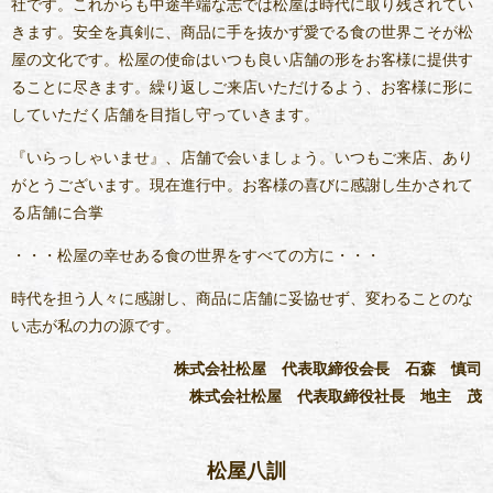
社です。これからも中途半端な志では松屋は時代に取り残されてい
きます。安全を真剣に、商品に手を抜かず愛でる食の世界こそが松
屋の文化です。松屋の使命はいつも良い店舗の形をお客様に提供す
ることに尽きます。繰り返しご来店いただけるよう、お客様に形に
していただく店舗を目指し守っていきます。
『いらっしゃいませ』、店舗で会いましょう。いつもご来店、あり
がとうございます。現在進行中。お客様の喜びに感謝し生かされて
る店舗に合掌
・・・松屋の幸せある食の世界をすべての方に・・・
時代を担う人々に感謝し、商品に店舗に妥協せず、変わることのな
い志が私の力の源です。
株式会社松屋 代表取締役会長 石森 慎司
株式会社松屋 代表取締役社長 地主 茂
松屋八訓