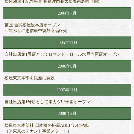
松屋50周年記念事業 福島片岡鶴太郎美術庭園 開館
2004年7月
菓匠 吉兆松屋総本店オープン
52年ぶりに忠信最中復刻商品販売
2005年11月
自社出店第1号店としてロマンドーロール水戸内原店オープン
2006年8月
松屋東京本部を銀座に開設
2007年11月
自社出店第1号店として串カツ甲子園オープン
2008年2月
松屋東京本部社 日本橋の松屋ABCビルに移転
（※東京のテナント事業スタート）